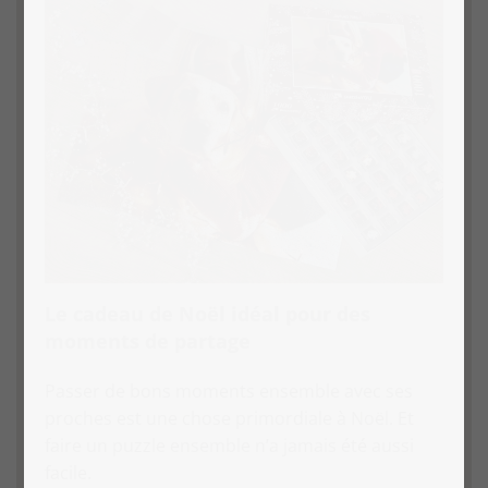
Le cadeau de Noël idéal pour des
moments de partage
Passer de bons moments ensemble avec ses
proches est une chose primordiale à Noël. Et
faire un puzzle ensemble n’a jamais été aussi
facile.