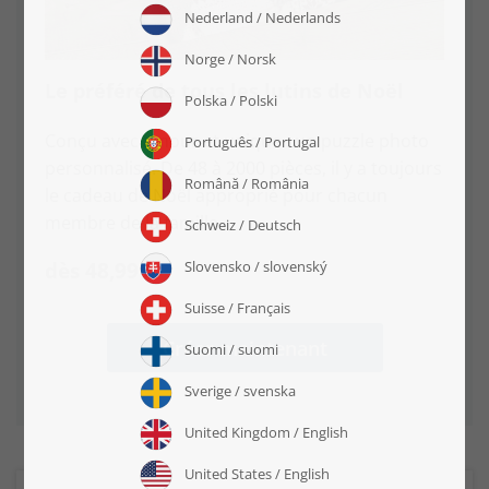
Le préféré de tous les lutins de Noël
Conçu avec amour et unique : un puzzle photo
personnalisé. De 48 à 2000 pièces, il y a toujours
le cadeau de Noël approprié pour chacun
membre de la famille.
dès 48,99 $
Créer maintenant