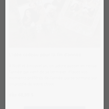
L’idée cadeau pour la fin d‘année
À Noël et à nouvel an, on adore passer en revue
l’année qui vient de se terminer. Placez vos
moments préférés de l’année qui se termine sur
un puzzle de votre choix.
dès 48,99 $