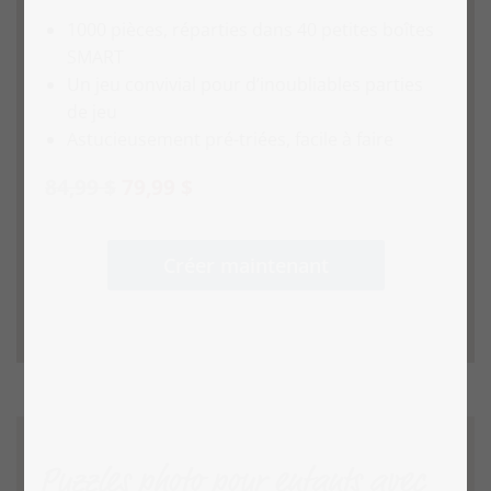
1000 pièces, réparties dans 40 petites boîtes
SMART
Un jeu convivial pour d’inoubliables parties
de jeu
Astucieusement pré-triées, facile à faire
84,99 $
79,99 $
Créer maintenant
Puzzles photo pour enfants avec