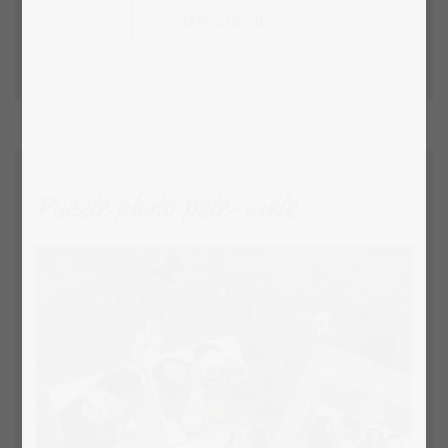
Découvrir
Puzzle photo pêle-mêle