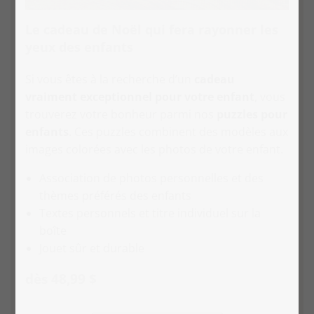
Le cadeau de Noël qui fera rayonner les
yeux des enfants
Si vous êtes à la recherche d’un
cadeau
vraiment exceptionnel pour votre enfant
, vous
trouverez votre bonheur parmi nos
puzzles pour
enfants
. Ces puzzles combinent des modèles aux
images colorées avec les photos de votre enfant.
Association de photos personnelles et des
thèmes préférés des enfants
Textes personnels et titre individuel sur la
boîte
Jouet sûr et durable
dès 48,99 $