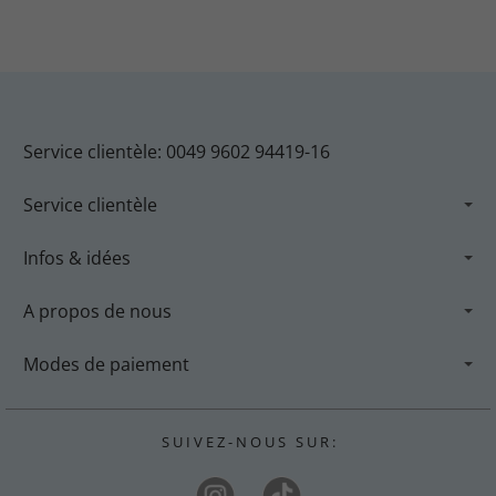
Service clientèle: 0049 9602 94419-16
Service clientèle
Infos & idées
A propos de nous
Modes de paiement
S U I V E Z - N O U S S U R :