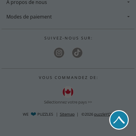
A propos de nous
Modes de paiement
S U I V E Z - N O U S S U R :
V O U S C O M M A N D E Z D E :
Sélectionnez votre pays >>
WE
PUZZLES
|
Sitemap
| ©2026
puzzleYOU